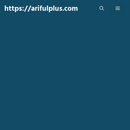
Skip
https://arifulplus.com
Men
to
content