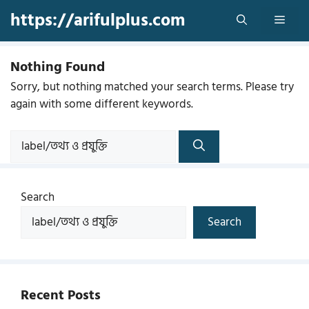
Skip
https://arifulplus.com
Men
to
content
Nothing Found
Sorry, but nothing matched your search terms. Please try
again with some different keywords.
Search
for:
Search
Search
Recent Posts