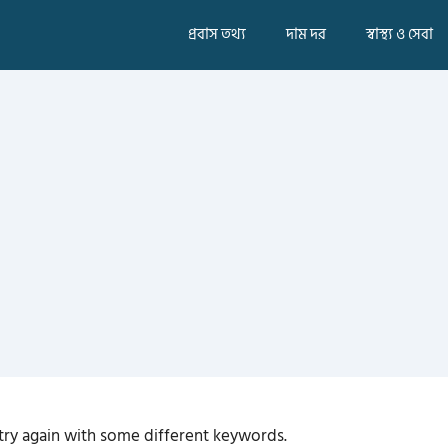
প্রবাস তথ্য
দাম দর
স্বাস্থ্য ও সেবা
try again with some different keywords.